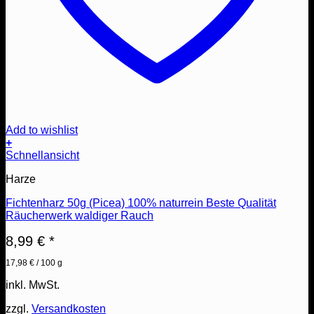
Add to wishlist
+
Schnellansicht
Harze
Fichtenharz 50g (Picea) 100% naturrein Beste Qualität
Räucherwerk waldiger Rauch
8,99
€
*
17,98
€
/
100
g
inkl. MwSt.
zzgl.
Versandkosten