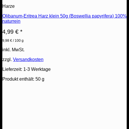
Harze
Olibanum-Eritrea Harz klein 50g (Boswellia papyrifera) 100%
naturrein
4,99
€
*
9,98
€
/
100
g
inkl. MwSt.
zzgl.
Versandkosten
Lieferzeit:
1-3 Werktage
Produkt enthält: 50
g