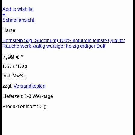
Add to wishlist
+
Schnellansicht
Harze
Bernstein 50g (Succinum) 100% naturrein feinste Qualität
Räucherwerk kräftig würziger holzig erdiger Duft
7,99
€
*
15,98
€
/
100
g
inkl. MwSt.
zzgl.
Versandkosten
Lieferzeit:
1-3 Werktage
Produkt enthält: 50
g