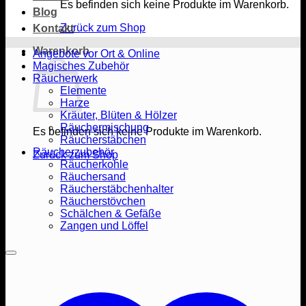
Es befinden sich keine Produkte im Warenkorb.
Blog
Zurück zum Shop
Kontakt
Warenkorb
Angebote vor Ort & Online
Magisches Zubehör
Räucherwerk
Elemente
Harze
Kräuter, Blüten & Hölzer
Räuchermischung
Es befinden sich keine Produkte im Warenkorb.
Räucherstäbchen
Räucherzubehör
Zurück zum Shop
Räucherkohle
Räuchersand
Räucherstäbchenhalter
Räucherstövchen
Schälchen & Gefäße
Zangen und Löffel