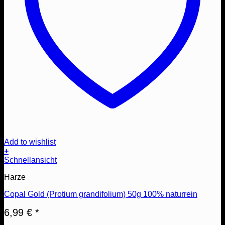
Add to wishlist
+
Schnellansicht
Harze
Copal Gold (Protium grandifolium) 50g 100% naturrein
6,99
€
*