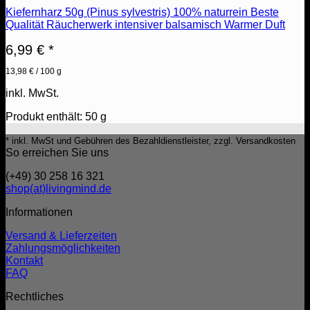
Kiefernharz 50g (Pinus sylvestris) 100% naturrein Beste
Qualität Räucherwerk intensiver balsamisch Warmer Duft
6,99
€
*
13,98
€
/
100
g
inkl. MwSt.
Produkt enthält: 50
g
* inkl. MwSt und Gebühren des Bezahldienstleister, zzgl. Versandkosten
So erreichen Sie uns
(+49) 30 258 16 321
shop(at)livingmind.de
Informationen
Versand & Lieferzeiten
Zahlungsmöglichkeiten
Kontakt
FAQ
Rechtliches