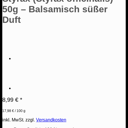
50g – Balsamisch süßer
Duft
8,99
€
*
17,98
€
/
100
g
inkl. MwSt.
zzgl.
Versandkosten