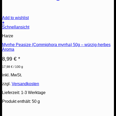
Add to wishlist
+
Schnellansicht
Harze
Myrrhe Peasize (Commiphora myrrha) 50g – würzig-herbes
Aroma
8,99
€
*
17,98
€
/
100
g
inkl. MwSt.
zzgl.
Versandkosten
Lieferzeit:
1-3 Werktage
Produkt enthält: 50
g