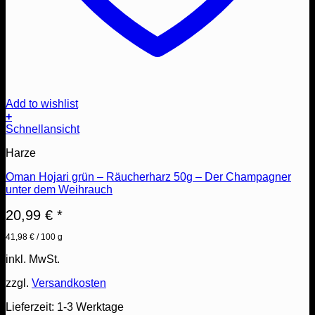
Add to wishlist
+
Schnellansicht
Harze
Oman Hojari grün – Räucherharz 50g – Der Champagner
unter dem Weihrauch
20,99
€
*
41,98
€
/
100
g
inkl. MwSt.
zzgl.
Versandkosten
Lieferzeit:
1-3 Werktage