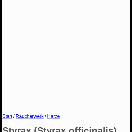
Start
/
Räucherwerk
/
Harze
Styrax (Styrax officinalis)