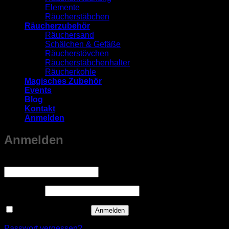
Elemente
Räucherstäbchen
Räucherzubehör
Räuchersand
Schälchen & Gefäße
Räucherstövchen
Räucherstäbchenhalter
Räucherkohle
Magisches Zubehör
Events
Blog
Kontakt
Anmelden
Anmelden
Erforderlich
Benutzername oder E-Mail-Adresse
*
Erforderlich
Passwort
*
Angemeldet bleiben
Anmelden
Passwort vergessen?