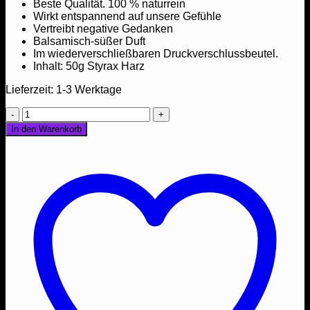
Beste Qualität. 100 % naturrein
Wirkt entspannend auf unsere Gefühle
Vertreibt negative Gedanken
Balsamisch-süßer Duft
Im wiederverschließbaren Druckverschlussbeutel.
Inhalt: 50g Styrax Harz
Lieferzeit:
1-3 Werktage
Styrax
(Styrax
In den Warenkorb
officinalis)
50g
-
Balsamisch
süßer
Duft
Menge