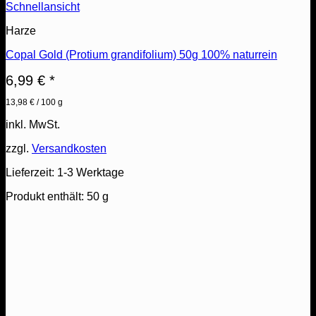
Schnellansicht
Harze
Copal Gold (Protium grandifolium) 50g 100% naturrein
6,99
€
*
13,98
€
/
100
g
inkl. MwSt.
zzgl.
Versandkosten
Lieferzeit:
1-3 Werktage
Produkt enthält: 50
g