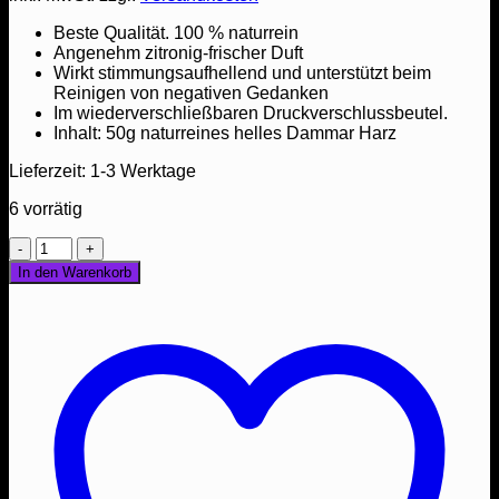
Beste Qualität. 100 % naturrein
Angenehm zitronig-frischer Duft
Wirkt stimmungsaufhellend und unterstützt beim
Reinigen von negativen Gedanken
Im wiederverschließbaren Druckverschlussbeutel.
Inhalt: 50g naturreines helles Dammar Harz
Lieferzeit:
1-3 Werktage
6 vorrätig
Dammar
Harz
In den Warenkorb
50g
hell
klein
(Shorea
wiesneri)
100%
naturrein
Menge