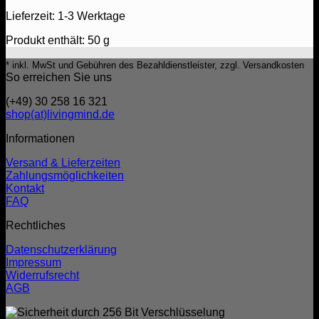
Lieferzeit:
1-3 Werktage
Produkt enthält: 50
g
* inkl. MwSt und Gebühren des Bezahldienstleister, zzgl. Versandkosten
So erreichen Sie uns
(+49) 30 258 16 321
shop(at)livingmind.de
Informationen
Versand & Lieferzeiten
Zahlungsmöglichkeiten
Kontakt
FAQ
Rechtliches
Datenschutzerklärung
Impressum
Widerrufsrecht
AGB