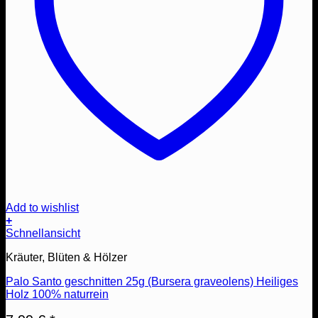
Add to wishlist
+
Schnellansicht
Kräuter, Blüten & Hölzer
Palo Santo geschnitten 25g (Bursera graveolens) Heiliges
Holz 100% naturrein