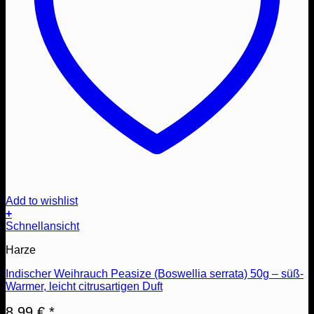
Add to wishlist
+
Schnellansicht
Harze
Indischer Weihrauch Peasize (Boswellia serrata) 50g – süß-
Warmer, leicht citrusartigen Duft
8,99
€
*