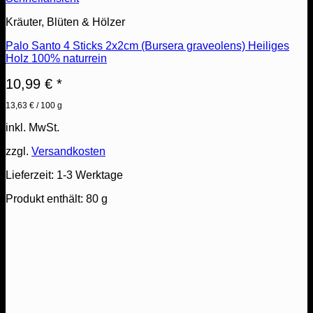
Kräuter, Blüten & Hölzer
Palo Santo 4 Sticks 2x2cm (Bursera graveolens) Heiliges
Holz 100% naturrein
10,99
€
*
13,63
€
/
100
g
inkl. MwSt.
zzgl.
Versandkosten
Lieferzeit:
1-3 Werktage
Produkt enthält: 80
g