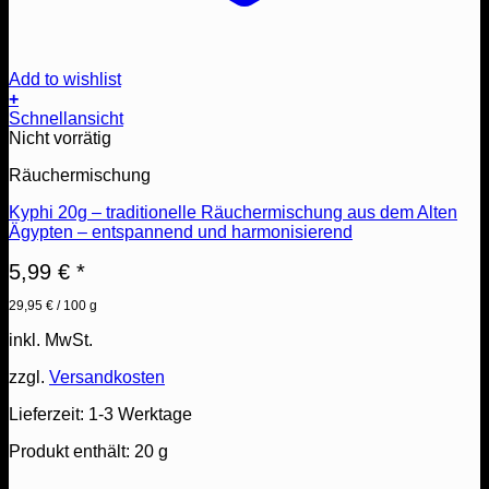
Add to wishlist
+
Schnellansicht
Nicht vorrätig
Räuchermischung
Kyphi 20g – traditionelle Räuchermischung aus dem Alten
Ägypten – entspannend und harmonisierend
5,99
€
*
29,95
€
/
100
g
inkl. MwSt.
zzgl.
Versandkosten
Lieferzeit:
1-3 Werktage
Produkt enthält: 20
g