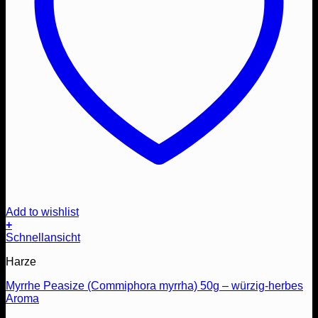
Add to wishlist
+
Schnellansicht
Harze
Myrrhe Peasize (Commiphora myrrha) 50g – würzig-herbes
Aroma