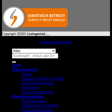
P
Copyright 2020©
Livingmind
Vertrag widerrufen
Suchen
nach:
Start
Räucherwerk
Harze
Kräuter, Blüten & Hölzer
Räuchermischung
Elemente
Räucherstäbchen
Räucherzubehör
Räuchersand
Schälchen & Gefäße
Räucherstövchen