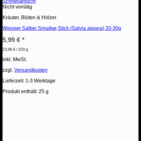
Schnellansicht
Nicht vorrätig
Kräuter, Blüten & Hölzer
Weisser Salbei Smudge Stick (Salvia apiana) 20-30g
5,99
€
*
23,96
€
/
100
g
inkl. MwSt.
zzgl.
Versandkosten
Lieferzeit:
1-3 Werktage
Produkt enthält: 25
g