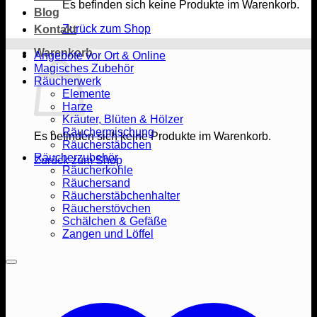
Es befinden sich keine Produkte im Warenkorb.
Blog
Zurück zum Shop
Kontakt
Warenkorb
Angebote vor Ort & Online
Magisches Zubehör
Räucherwerk
Elemente
Harze
Kräuter, Blüten & Hölzer
Räuchermischung
Es befinden sich keine Produkte im Warenkorb.
Räucherstäbchen
Räucherzubehör
Zurück zum Shop
Räucherkohle
Räuchersand
Räucherstäbchenhalter
Räucherstövchen
Schälchen & Gefäße
Zangen und Löffel