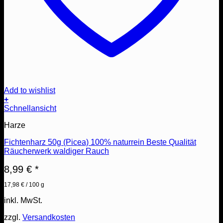
Add to wishlist
+
Schnellansicht
Harze
Fichtenharz 50g (Picea) 100% naturrein Beste Qualität
Räucherwerk waldiger Rauch
8,99
€
*
17,98
€
/
100
g
inkl. MwSt.
zzgl.
Versandkosten