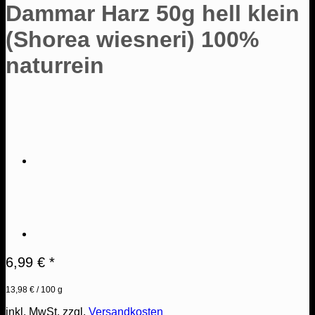
Dammar Harz 50g hell klein
(Shorea wiesneri) 100%
naturrein
6,99
€
*
13,98
€
/
100
g
inkl. MwSt.
zzgl.
Versandkosten