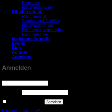
Elemente
Räucherstäbchen
Räucherzubehör
Räuchersand
Schälchen & Gefäße
Räucherstövchen
Räucherstäbchenhalter
Räucherkohle
Magisches Zubehör
Events
Blog
Kontakt
Anmelden
Anmelden
Erforderlich
Benutzername oder E-Mail-Adresse
*
Erforderlich
Passwort
*
Angemeldet bleiben
Anmelden
Passwort vergessen?