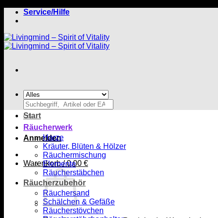
Zum
Service/Hilfe
Inhalt
springen
Suchen
nach:
Start
Räucherwerk
Harze
Anmelden
Kräuter, Blüten & Hölzer
Räuchermischung
Warenkorb /
0,00
€
Elemente
Räucherstäbchen
Räucherzubehör
Räuchersand
Schälchen & Gefäße
Räucherstövchen