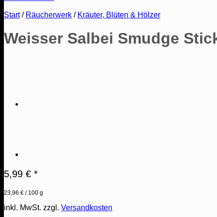
Start
/
Räucherwerk
/
Kräuter, Blüten & Hölzer
Weisser Salbei Smudge Stick
5,99
€
*
23,96
€
/
100
g
inkl. MwSt.
zzgl.
Versandkosten