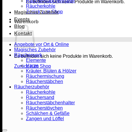
Räucherstäbchenhalter
Es befinden sich keine Produkte im Warenkorb.
Räucherkohle
Zurück zum Shop
Magisches Zubehör
Events
Warenkorb
Blog
Kontakt
Angebote vor Ort & Online
Magisches Zubehör
Räucherwerk
Es befinden sich keine Produkte im Warenkorb.
Elemente
Harze
Zurück zum Shop
Kräuter, Blüten & Hölzer
Räuchermischung
Räucherstäbchen
Räucherzubehör
Räucherkohle
Räuchersand
Räucherstäbchenhalter
Räucherstövchen
Schälchen & Gefäße
Zangen und Löffel