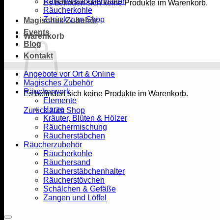
Räucherstäbchenhalter
Es befinden sich keine Produkte im Warenkorb.
Räucherkohle
Zurück zum Shop
Magisches Zubehör
Events
Warenkorb
Blog
Kontakt
Angebote vor Ort & Online
Magisches Zubehör
Räucherwerk
Es befinden sich keine Produkte im Warenkorb.
Elemente
Harze
Zurück zum Shop
Kräuter, Blüten & Hölzer
Räuchermischung
Räucherstäbchen
Räucherzubehör
Räucherkohle
Räuchersand
Räucherstäbchenhalter
Räucherstövchen
Schälchen & Gefäße
Zangen und Löffel