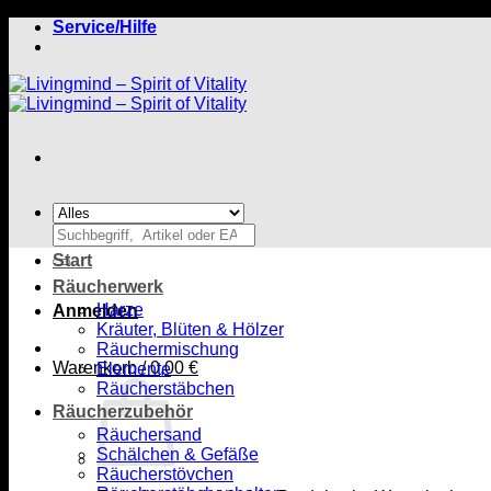
Zum
Service/Hilfe
Inhalt
springen
Suchen
nach:
Start
Räucherwerk
Harze
Anmelden
Kräuter, Blüten & Hölzer
Räuchermischung
Warenkorb /
0,00
€
Elemente
Räucherstäbchen
Räucherzubehör
Räuchersand
Schälchen & Gefäße
Räucherstövchen